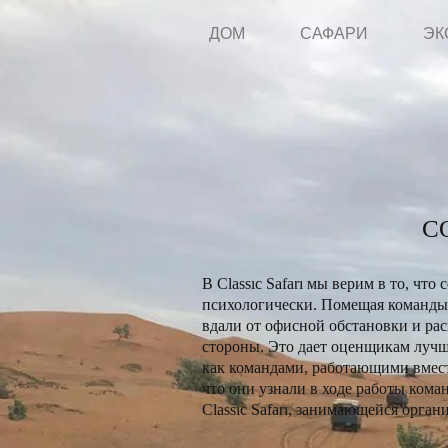
ДОМ
САФАРИ
ЭК
С
В Classıc Safarı мы верим в то, ч
психологически. Помещая команды 
вдали от офисной обстановки и рас
стороны. Это дает оценщикам лучш
как командами, работающими вмест
что они узнали в ходе работы ком
Classıc Safarı, занимающейся орган