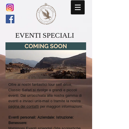
EVENTI SPECIALI
Oltre ai nostri fantastici tour self drive,
Classic Safari si rivolge a grandi e piccoli
eventi. Dai un'occhiata alla nostra gamma di
eventi e inviaci un'e-mail o tramite la nostra
pagina dei contatti
per maggiori informazioni:
Eventi personali:
Aziendale:
Istruzione:
Benessere:
Matrimoni Eventi aziendali Gite scolastiche